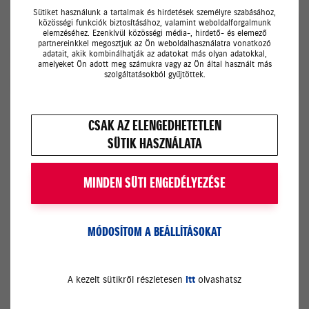
Sütiket használunk a tartalmak és hirdetések személyre szabásához,
közösségi funkciók biztosításához, valamint weboldalforgalmunk
elemzéséhez. Ezenkívül közösségi média-, hirdető- és elemező
partnereinkkel megosztjuk az Ön weboldalhasználatra vonatkozó
adatait, akik kombinálhatják az adatokat más olyan adatokkal,
amelyeket Ön adott meg számukra vagy az Ön által használt más
szolgáltatásokból gyűjtöttek.
Napelemes rendszer telepítése
CSAK AZ ELENGEDHETETLEN
SÜTIK HASZNÁLATA
A GINOP-4.1.4-19-2020-03220 azonosító
számú projekt a Széchenyi 2020 program
keretében a Gazdaságfejlesztési és Innovációs
MINDEN SÜTI ENGEDÉLYEZÉSE
Operatív Program keretén belül valósul meg.
MÓDOSÍTOM A BEÁLLÍTÁSOKAT
MEGNÉZEM
A kezelt sütikről részletesen
itt
olvashatsz